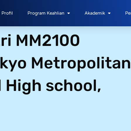
Profil
Program Keahlian
Akademik
Pe
tri MM2100
kyo Metropolitan
 High school,