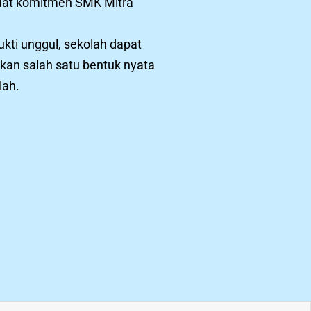
rkuat komitmen SMK Mitra
ukti unggul, sekolah dapat
akan salah satu bentuk nyata
lah.