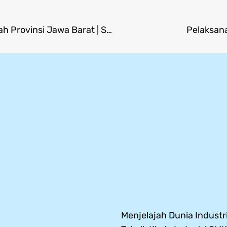
Peresmian Kelas Industri & Komite Vokasi Daerah Provinsi Jawa Barat | SMK Mitra Industri MM2100
Pelaksan
Menjelajah Dunia Industri