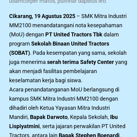
ullamcorper mattis, pulvinar dapibus leo.
Cikarang, 19 Agustus 2025
– SMK Mitra Industri
MM2100 menandatangani nota kesepahaman
(MoU) dengan
PT United Tractors Tbk
dalam
program
Sekolah Binaan United Tractors
(SOBAT)
. Pada kesempatan yang sama, sekolah
juga menerima
serah terima Safety Center
yang
akan menjadi fasilitas pembelajaran
keselamatan kerja bagi siswa.
Acara penandatanganan MoU berlangsung di
kampus SMK Mitra Industri MM2100 dengan
dihadiri oleh Ketua Yayasan Mitra Industri
Mandiri,
Bapak Darwoto
, Kepala Sekolah,
Ibu
Lispiyatmini
, serta jajaran perwakilan PT United
Tractors, antara lain
Bapak Stephen Boenardi
,