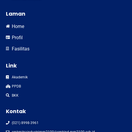
Laman
Home
Profil
Fasilitas
Link
Akademik
PPDB
BKK
Kontak
(021) 8998-3961
smkmitraindustrimm2100@smkind-mm2100.sch.id