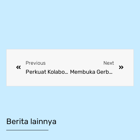
Previous
Next
Perkuat Kolaborasi Industri, PT Kansai Paint Intensifkan Kerja Sama dengan SMK Mitra Industri MM2100
Membuka Gerbang Karier Dunia, Siswa SMK Mitra Industri Ikuti Webinar Nasional SMK Mendunia
Berita lainnya