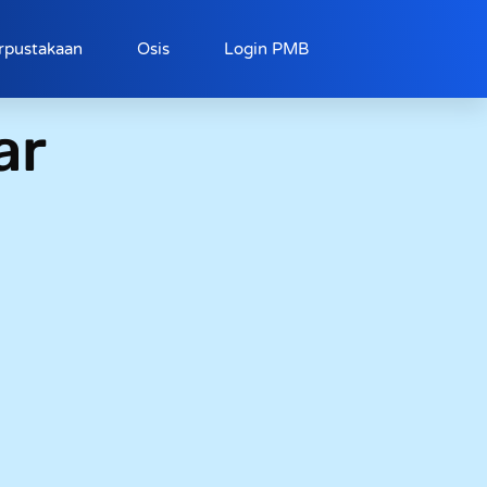
rpustakaan
Osis
Login PMB
ar