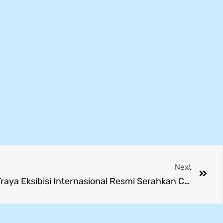
Next
Kolaborasi Menggema! PT Traya Eksibisi Internasional Resmi Serahkan CSR, Disambut Meriah & Penuh Energi