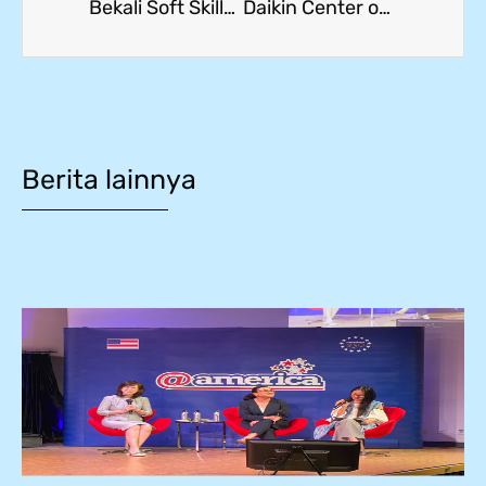
Bekali Soft Skills ala Jepang, SMK Mitra Industri Gelar Seminar HoRenSo untuk Ratusan Siswa
Daikin Center of Excellence Hadir di Bekasi, Buka Jalan Kerja Sama Industri untuk Siswa SMK
Berita lainnya