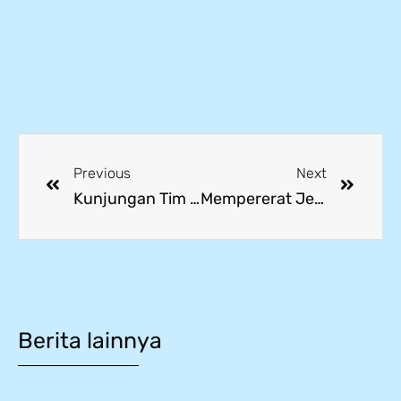
Previous
Next
Kunjungan Tim Kemenko PMK Bahas Penguatan Peran SMK dalam Kemitraan Industri
Mempererat Jejak Internasional Lewat Kunjungan Niigata Sogo Gakuen
Berita lainnya