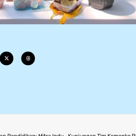
Suasana Hangat Silaturahmi antara Dua Yayasan Pendidikan: Mitra Industri Mandiri dan Al Mizan