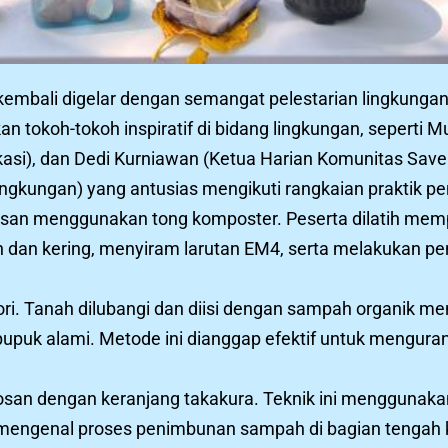
kembali digelar dengan semangat pelestarian lingkungan
kan tokoh-tokoh inspiratif di bidang lingkungan, sepert
si), dan Dedi Kurniawan (Ketua Harian Komunitas Save 
a Lingkungan) yang antusias mengikuti rangkaian prakti
san menggunakan tong komposter. Peserta dilatih mem
h dan kering, menyiram larutan EM4, serta melakukan pe
pori. Tanah dilubangi dan diisi dengan sampah organik 
pupuk alami. Metode ini dianggap efektif untuk mengur
osan dengan keranjang takakura. Teknik ini menggunak
k mengenal proses penimbunan sampah di bagian tengah 