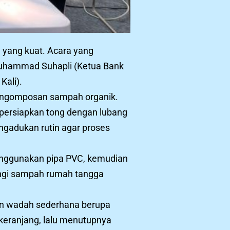
 yang kuat. Acara yang
i Muhammad Suhapli (Ketua Bank
Kali).
k pengomposan sampah organik.
persiapkan tong dengan lubang
ngadukan rutin agar proses
menggunakan pipa PVC, kemudian
angi sampah rumah tangga
an wadah sederhana berupa
keranjang, lalu menutupnya