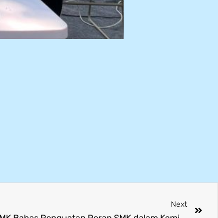
Next
Kunjungan Tim Kemenko PMK Bahas Penguatan Peran SMK dalam Kemitraan Industri