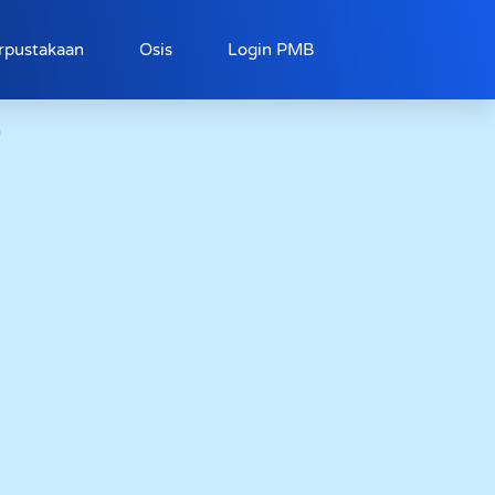
rpustakaan
Osis
Login PMB
i