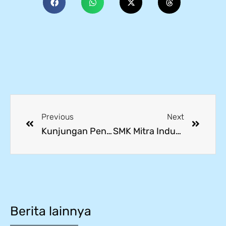
Previous
Next
Kunjungan Penjabat Gubernur Jawa Barat, Bapak Bey Machmudin, di SMK Mitra Industri Kawasan MM2100 Kabupaten Bekasi
SMK Mitra Industri MM2100 Meraih Prestasi di Lomba Kompetensi Siswa (LKS) Bahasa Asing Tingkat Kabupaten Bekasi
Berita lainnya