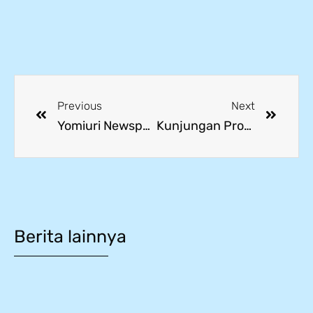
Previous
Next
Yomiuri Newspaper Kunjungi Sekolah Vokasi di Kawasan Industri MM2100
Kunjungan Prof. Dr. Ir. Meyliana Bahas Proyeksi Kerja Sama SMK Indonesia–Korea
Berita lainnya