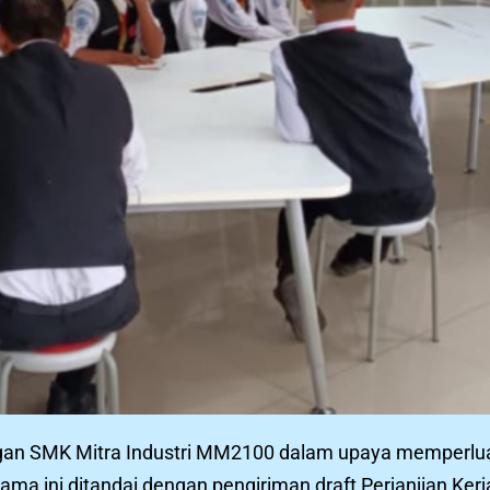
gan SMK Mitra Industri MM2100 dalam upaya memperlu
sama ini ditandai dengan pengiriman draft Perjanjian Ker