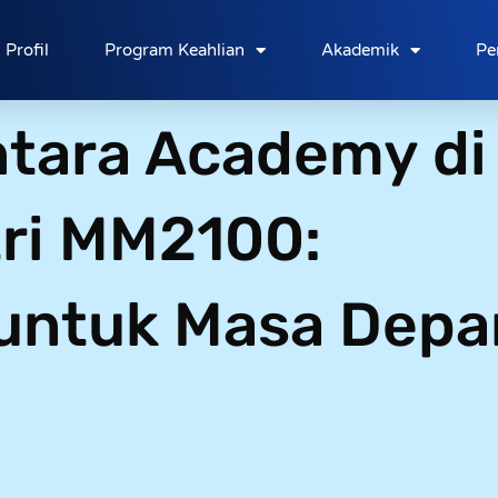
Profil
Program Keahlian
Akademik
Pe
ntara Academy di
tri MM2100:
 untuk Masa Depa