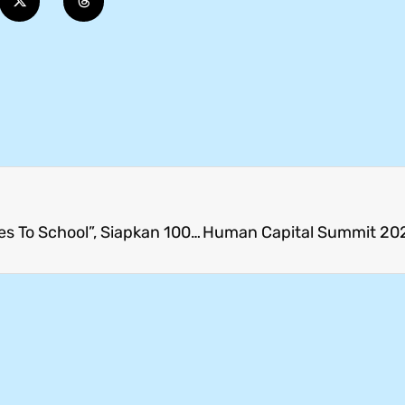
PT Mattel Indonesia Selenggarakan “Barbie Goes To School”, Siapkan 100 Siswa SMK Keterampilan Dunia Kerja