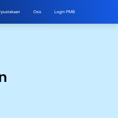
rpustakaan
Osis
Login PMB
n