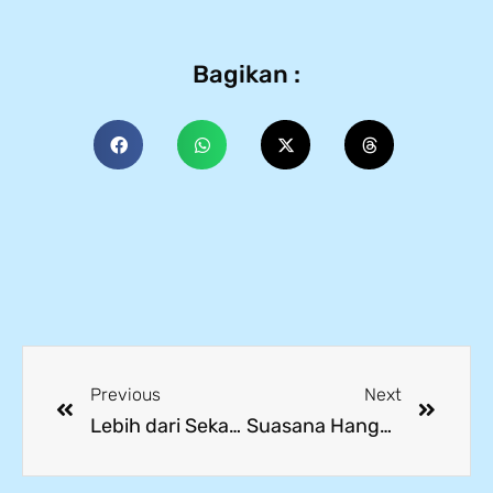
Bagikan :
Previous
Next
Lebih dari Sekadar Orientasi: MPLS 2025 SMK Mitra Industri MM2100 & 03 Hadirkan Pengalaman Bermakna bagi 1.136 Siswa Baru
Suasana Hangat Silaturahmi antara Dua Yayasan Pendidikan: Mitra Industri Mandiri dan Al Mizan