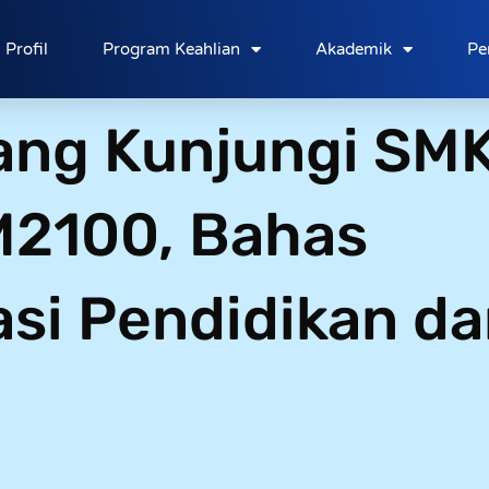
Profil
Program Keahlian
Akademik
Pe
ang Kunjungi SM
MM2100, Bahas
asi Pendidikan d