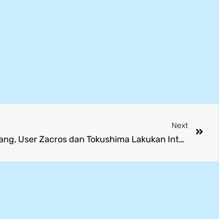
Next
Perluas Akses Kerja ke Jepang, User Zacros dan Tokushima Lakukan Interview Langsung di SMK Mitra Industri MM2100