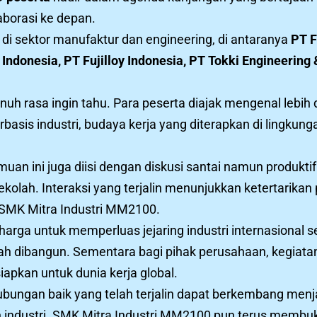
borasi ke depan.
di sektor manufaktur dan engineering, di antaranya
PT F
ndonesia, PT Fujilloy Indonesia, PT Tokki Engineering 
uh rasa ingin tahu. Para peserta diajak mengenal lebi
basis industri, budaya kerja yang diterapkan di lingkung
an ini juga diisi dengan diskusi santai namun produktif 
olah. Interaksi yang terjalin menunjukkan ketertarikan
 SMK Mitra Industri MM2100.
harga untuk memperluas jejaring industri internasional
ah dibangun. Sementara bagi pihak perusahaan, kegiatan
apkan untuk dunia kerja global.
ubungan baik yang telah terjalin dapat berkembang menj
industri. SMK Mitra Industri MM2100 pun terus membuk