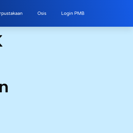
rpustakaan
Osis
Login PMB
K
an