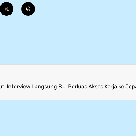
Langkah Awal Menuju Karier Global, Lulusan Ikuti Interview Langsung Bersama Perusahaan Jepang