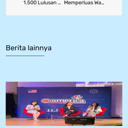
1.500 Lulusan SMK Dilepas untuk Magang ke Luar Negeri: SMK Mitra Industri MM2100 Jadi Tuan Rumah Acara Nasional
Memperluas Wawasan Terkait Deep Learning bersama Pak Wikan Sakarinto
Berita lainnya