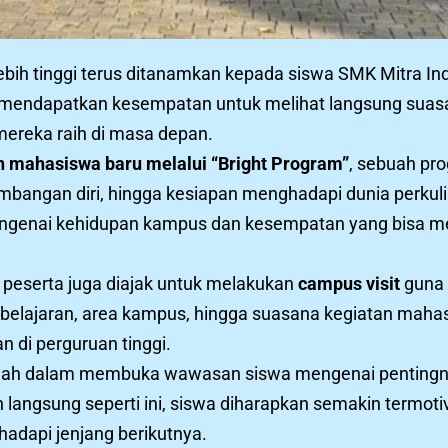
ebih tinggi terus ditanamkan kepada siswa SMK Mitra In
a mendapatkan kesempatan untuk melihat langsung suasa
ereka raih di masa depan.
n mahasiswa baru melalui “Bright Program”
, sebuah pr
mbangan diri, hingga kesiapan menghadapi dunia perkulia
genai kehidupan kampus dan kesempatan yang bisa mer
peserta juga diajak untuk melakukan
campus visit
guna 
pembelajaran, area kampus, hingga suasana kegiatan ma
 di perguruan tinggi.
ekolah dalam membuka wawasan siswa mengenai pentin
angsung seperti ini, siswa diharapkan semakin termotiva
adapi jenjang berikutnya.