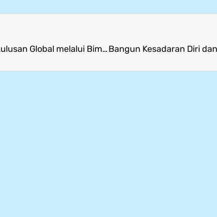
SMK Mitra Industri MM2100 Perkuat Kesiapan Lulusan Global melalui Bimtek Sertifikasi Kompetensi Siswa