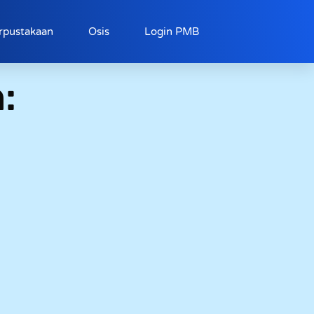
rpustakaan
Osis
Login PMB
: