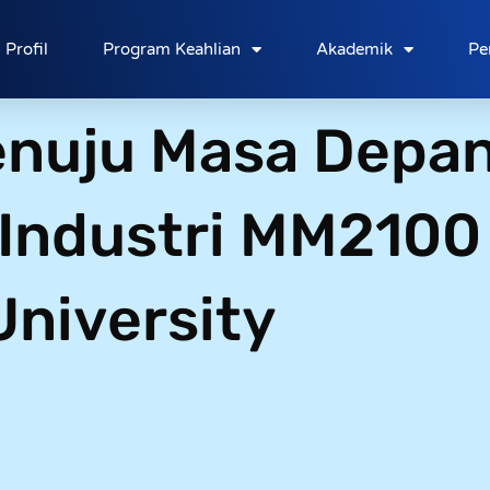
Profil
Program Keahlian
Akademik
Pe
nuju Masa Depan
 Industri MM2100
University