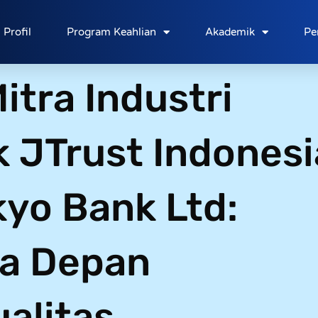
Profil
Program Keahlian
Akademik
Pe
tra Industri
 JTrust Indonesi
kyo Bank Ltd:
a Depan
alitas