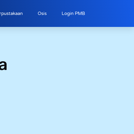
rpustakaan
Osis
Login PMB
a