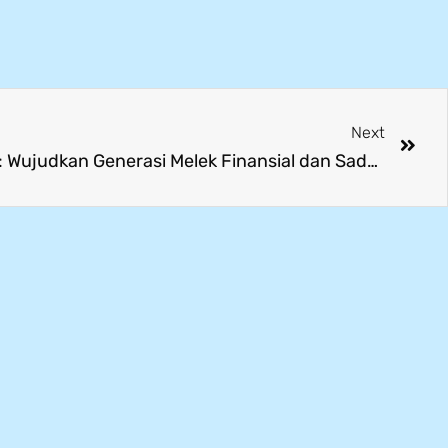
Next
Seminar Literasi Keuangan: Wujudkan Generasi Melek Finansial dan Sadar Data Pribadi