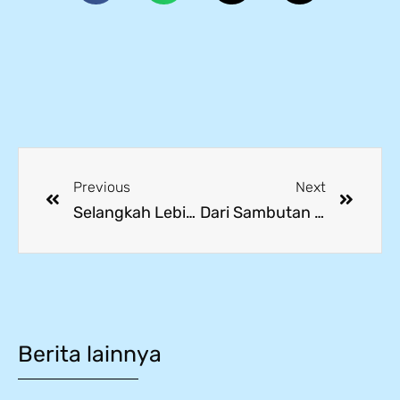
Previous
Next
Selangkah Lebih Dekat ke Jepang, Rekrutmen Wiltec Berlanjut
Dari Sambutan hingga Diskusi, Kunjungan JICA Tinggalkan Kesan
Berita lainnya