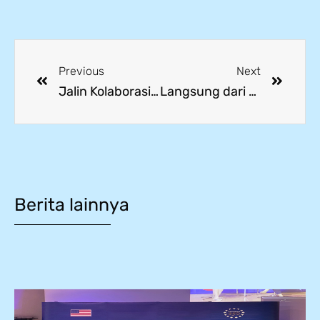
Previous
Next
Jalin Kolaborasi Global! Yamanouchi Indonesia Tours Kunjungi SMK Mitra Industri & LPK Horenso untuk Buka Peluang Kerja ke Jepang
Langsung dari Sumbernya, Siswa SMK Mitra Industri Belajar Teknologi Pengelolaan Air Bersih di WTP (Water Treatment Plant) MM2100
Berita lainnya